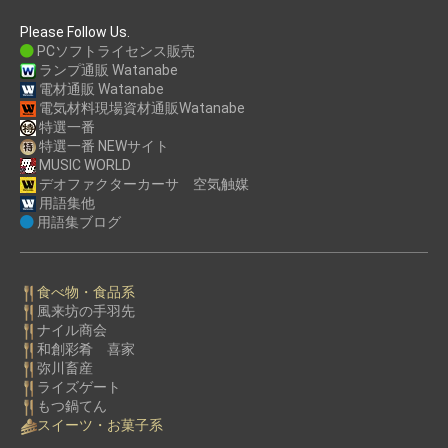
Please Follow Us.
PCソフトライセンス販売
ランプ通販 Watanabe
電材通販 Watanabe
電気材料現場資材通販Watanabe
特選一番
特選一番 NEWサイト
MUSIC WORLD
デオファクターカーサ 空気触媒
用語集他
用語集ブログ
食べ物・食品系
風来坊の手羽先
ナイル商会
和創彩肴 喜家
弥川畜産
ライズゲート
もつ鍋てん
スイーツ・お菓子系