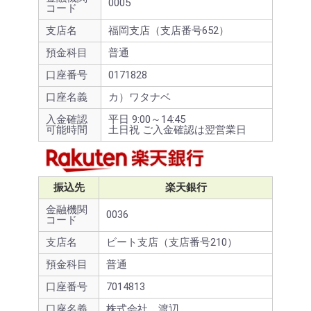
0005
コード
支店名
福岡支店（支店番号652）
預金科目
普通
口座番号
0171828
口座名義
カ）ワタナベ
入金確認
平日 9:00～14:45
可能時間
土日祝 ご入金確認は翌営業日
振込先
楽天銀行
金融機関
0036
コード
支店名
ビート支店（支店番号210）
預金科目
普通
口座番号
7014813
口座名義
株式会社 渡辺