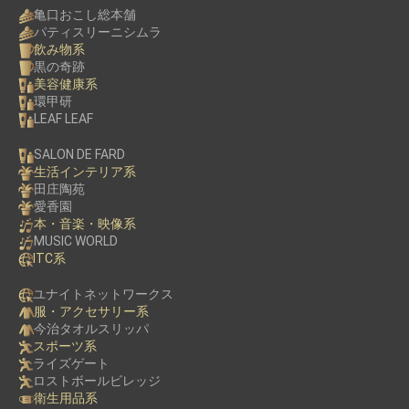
亀口おこし総本舗
パティスリーニシムラ
飲み物系
黒の奇跡
美容健康系
環甲研
LEAF LEAF
SALON DE FARD
生活インテリア系
田庄陶苑
愛香園
本・音楽・映像系
MUSIC WORLD
ITC系
ユナイトネットワークス
服・アクセサリー系
今治タオルスリッパ
スポーツ系
ライズゲート
ロストボールビレッジ
衛生用品系