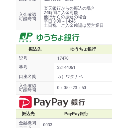
楽天銀行からの振込の場合
24時間ご入金可能
入金確認
他行からの振込の場合
可能時間
平日 9:00～14:45
土日祝 ご入金確認は翌営業日
振込先
ゆうちょ銀行
記号
17470
番号
32144061
口座名義
カ）ワタナベ
入金確認
0：05～23：50
可能時間
振込先
PayPay銀行
金融機関
0033
コード