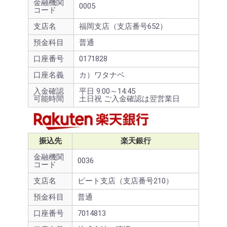
金融機関
0005
コード
支店名
福岡支店（支店番号652）
預金科目
普通
口座番号
0171828
口座名義
カ）ワタナベ
入金確認
平日 9:00～14:45
可能時間
土日祝 ご入金確認は翌営業日
振込先
楽天銀行
金融機関
0036
コード
支店名
ビート支店（支店番号210）
預金科目
普通
口座番号
7014813