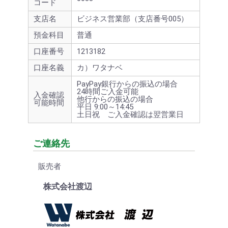
コード
支店名
ビジネス営業部（支店番号005）
預金科目
普通
口座番号
1213182
口座名義
カ）ワタナベ
PayPay銀行からの振込の場合
24時間ご入金可能
入金確認
他行からの振込の場合
可能時間
平日 9:00～14:45
土日祝 ご入金確認は翌営業日
ご連絡先
販売者
株式会社渡辺