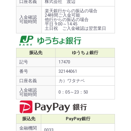
口座名義
株式会社 渡辺
楽天銀行からの振込の場合
24時間ご入金可能
入金確認
他行からの振込の場合
可能時間
平日 9:00～14:45
土日祝 ご入金確認は翌営業日
振込先
ゆうちょ銀行
記号
17470
番号
32144061
口座名義
カ）ワタナベ
入金確認
0：05～23：50
可能時間
振込先
PayPay銀行
金融機関
0033