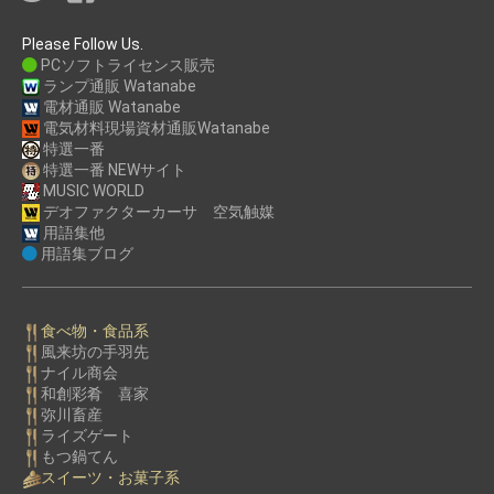
Please Follow Us.
PCソフトライセンス販売
ランプ通販 Watanabe
電材通販 Watanabe
電気材料現場資材通販Watanabe
特選一番
特選一番 NEWサイト
MUSIC WORLD
デオファクターカーサ 空気触媒
用語集他
用語集ブログ
食べ物・食品系
風来坊の手羽先
ナイル商会
和創彩肴 喜家
弥川畜産
ライズゲート
もつ鍋てん
スイーツ・お菓子系