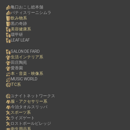
亀口おこし総本舗
パティスリーニシムラ
飲み物系
黒の奇跡
美容健康系
環甲研
LEAF LEAF
SALON DE FARD
生活インテリア系
田庄陶苑
愛香園
本・音楽・映像系
MUSIC WORLD
ITC系
ユナイトネットワークス
服・アクセサリー系
今治タオルスリッパ
スポーツ系
ライズゲート
ロストボールビレッジ
衛生用品系