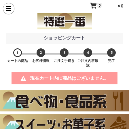
0
￥0
ショッピングカート
1
2
3
4
5
カートの商品
お客様情報
ご注文手続き
ご注文内容確
完了
認
現在カート内に商品はございません。