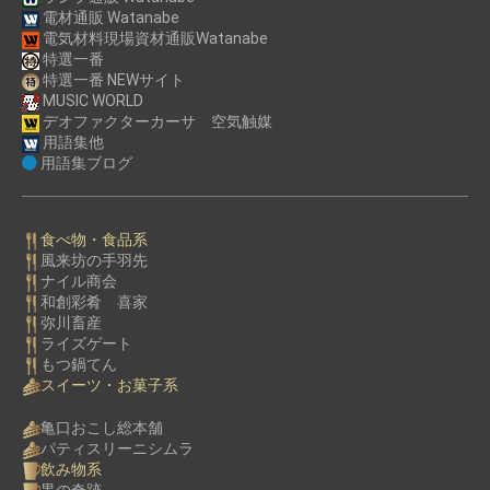
電材通販 Watanabe
電気材料現場資材通販Watanabe
特選一番
特選一番 NEWサイト
MUSIC WORLD
デオファクターカーサ 空気触媒
用語集他
用語集ブログ
食べ物・食品系
風来坊の手羽先
ナイル商会
和創彩肴 喜家
弥川畜産
ライズゲート
もつ鍋てん
スイーツ・お菓子系
亀口おこし総本舗
パティスリーニシムラ
飲み物系