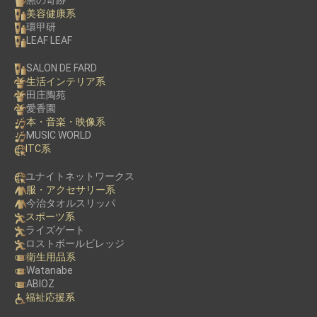
黒の奇跡
美容健康系
環甲研
LEAF LEAF
SALON DE FARD
生活インテリア系
田庄陶苑
愛香園
本・音楽・映像系
MUSIC WORLD
ITC系
ユナイトネットワークス
服・アクセサリー系
今治タオルスリッパ
スポーツ系
ライズゲート
ロストボールビレッジ
衛生用品系
Watanabe
ABIOZ
福祉応援系