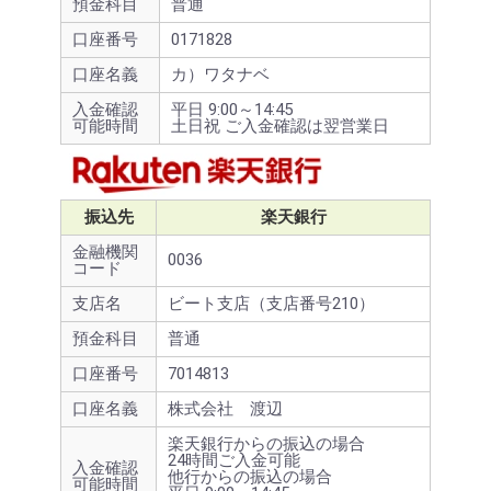
預金科目
普通
口座番号
0171828
口座名義
カ）ワタナベ
入金確認
平日 9:00～14:45
可能時間
土日祝 ご入金確認は翌営業日
振込先
楽天銀行
金融機関
0036
コード
支店名
ビート支店（支店番号210）
預金科目
普通
口座番号
7014813
口座名義
株式会社 渡辺
楽天銀行からの振込の場合
24時間ご入金可能
入金確認
他行からの振込の場合
可能時間