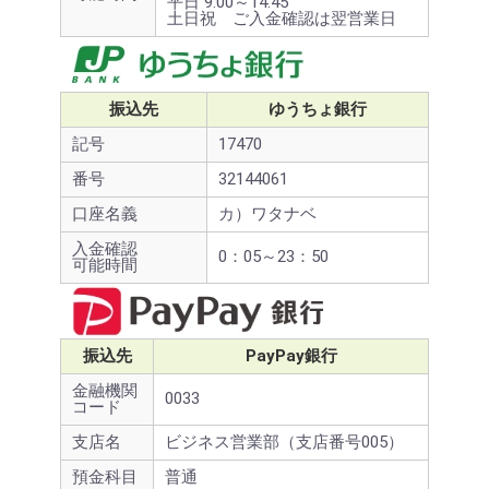
平日 9:00～14:45
土日祝 ご入金確認は翌営業日
振込先
ゆうちょ銀行
記号
17470
番号
32144061
口座名義
カ）ワタナベ
入金確認
0：05～23：50
可能時間
振込先
PayPay銀行
金融機関
0033
コード
支店名
ビジネス営業部（支店番号005）
預金科目
普通